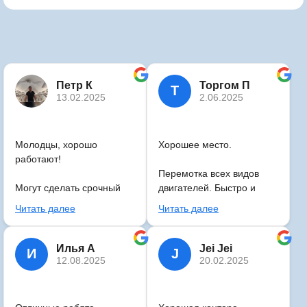
Петр К
Торгом П
Т
13.02.2025
2.06.2025
Молодцы, хорошо
Хорошее место.
работают!
Перемотка всех видов
Могут сделать срочный
двигателей. Быстро и
ремонт даже в выходные
качественно рекомендую
Читать далее
Читать далее
(многие поймут, как это
важно на производстве)
сотрудничаем давно.
Илья А
Jei Jei
И
J
Роста и процветания!!!
12.08.2025
20.02.2025