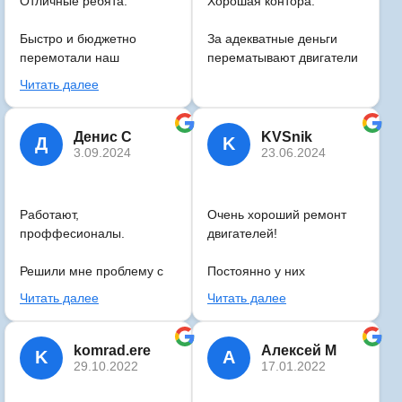
Отличные ребята.
Хорошая контора.
Быстро и бюджетно
За адекватные деньги
перемотали наш
перематывают двигатели
двигатель, всем советую.
Читать далее
Движок работает у нас на
предприятии, все хорошо.
Денис С
KVSnik
Д
K
3.09.2024
23.06.2024
Работают,
Очень хороший ремонт
проффесионалы.
двигателей!
Решили мне проблему с
Постоянно у них
моим маленьким
ремантируем разные
Читать далее
Читать далее
электродвигателем,
электро двигатели. А
оперативно, за 30 минут
больше не кто и не
делает, ребята молодцы!!!
komrad.ere
Алексей М
K
А
Сделали у них генератор
29.10.2022
17.01.2022
ГСР-3000, в РЕНТАСе